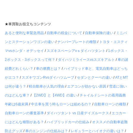
★車買取お役立ちコンテンツ
あると便利な車緊急用品
/
自動車の税金について
/
自動車保険の違い
/
ミニバ
ンとステーションワゴンの違い
/
ナンバープレートの種類
/
トヨタ・エスティ
マvsホンダ・オデッセイ
/
スズキスペーシアvｓダイハツタント
/
1ボックス・
2ボックス・3ボックスって何？
/
ダイハツミライースvsスズキアルト
/
車の諸
経費どれくらい？
/
車の燃費とは？
/
ハイブリッド車と、電気自動車はどっち
がエコ？
/
スズキワゴンRvsダイハツムーブ
/
セダンとクーペの違い
/
ATとMT
は何が違う？
/
軽自動車が人気の理由
/
エアコンが効かない原因
/
雪道に強い
のはどんな車？
/
【2WD】と【4WD】の違い
/
チャイルドシートの着用義務
年齢は6歳未満
/
中古車を買う時もローンは組めるの？
/
自動車ローンの種類
/
自動車ローンの審査基準
/
ダイハツタント vs 日産デイズルークス
/
エコカー
にはどんな種類がある？
/
ハイブリッドカーの仕組み
/
オススメの自動車盗難
防止グッズ
/
車のエンジンの仕組みは？
/
レギュラーとハイオクの違いは？
/