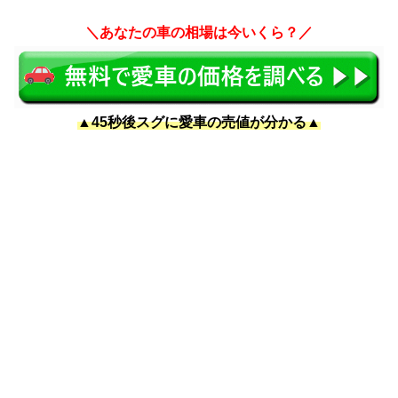
＼あなたの車の相場は今いくら？／
▲45秒後スグに愛車の売値が分かる▲