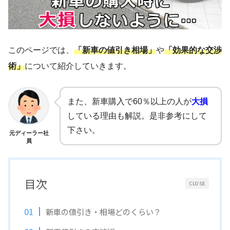
このページでは、
「新車の値引き相場」
や
「効果的な交渉
術」
について紹介していきます。
また、新車購入で60％以上の人が
大損
している理由も解説。是非参考にして
下さい。
元ディーラー社
員
目次
CLOSE
新車の値引き・相場どのくらい？