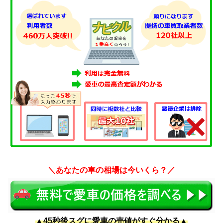
＼あなたの車の相場は今いくら？／
▲45秒後スグに愛車の売値がすぐ分かる▲