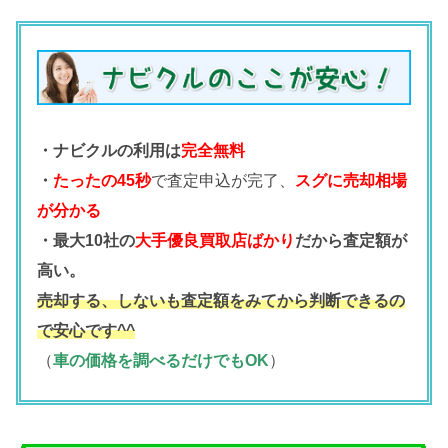
・ナビクルの利用は
完全無料
・
たったの45秒
で査定申込が完了、
スグに売却相場
が分かる
・最大10社の
大手優良買取店ばかり
だから査定額が
高い。
売却する、しないも査定額をみてから判断できるの
で安心です^^
（
車の価格を調べるだけでもOK
）