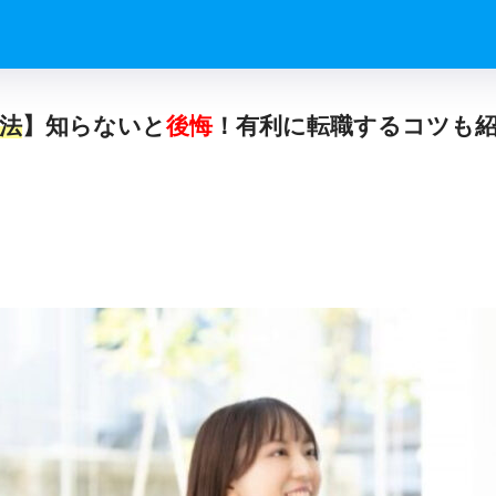
法
】知らないと
後悔
！有利に転職するコツも