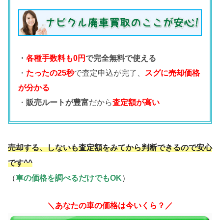
・
各種手数料も0円
で完全無料で使える
・
たったの25秒
で査定申込が完了、
スグに売却価格
が分かる
・
販売ルートが豊富
だから
査定額が高い
売却する、しないも査定額をみてから判断できるので安心
です^^
（
車の価格を調べるだけでもOK
）
＼あなたの車の価格は今いくら？／