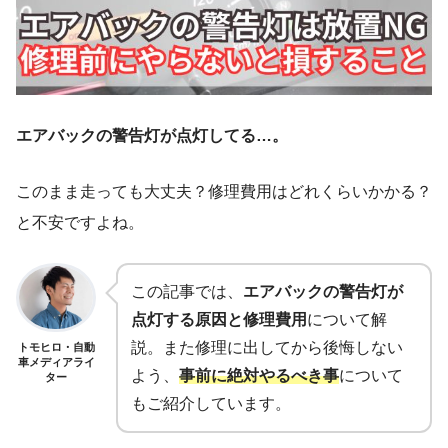
エアバックの警告灯が点灯してる…。
このまま走っても大丈夫？修理費用はどれくらいかかる？
と不安ですよね。
この記事では、
エアバックの警告灯が
点灯する原因と修理費用
について解
説。
また修理に出してから後悔しない
トモヒロ・自動
車メディアライ
よう、
事前に絶対やるべき事
について
ター
もご紹介しています。