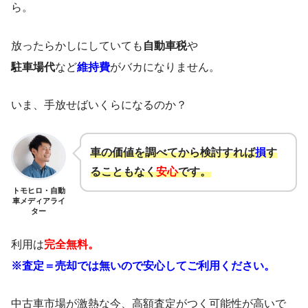
ら。
放ったらかしにしていても
自動車税
や
駐車場代
など
維持費
がバカになりません。
いま、手放せばいくらになるのか？
車の価値を調べてから検討すれば
損
す
ることもなく
安心
です。
トモヒロ・自動
車メディアライ
ター
利用は
完全無料。
※査定＝売却では無いので安心してご利用ください。
中古車市場が激熱な今、高額査定がつく可能性が高いで