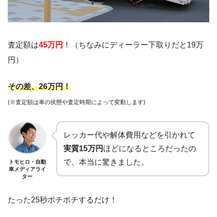
査定額は
45万円
！（ちなみにディーラー下取りだと19万
円）
その差、26万円！
(※査定額は車の状態や査定時期によって変動します)
レッカー代や解体費用などを引かれて
実質15万円
ほどになるところだったの
で、本当に驚きました。
トモヒロ・自動
車メディアライ
ター
たった25秒ポチポチするだけ！