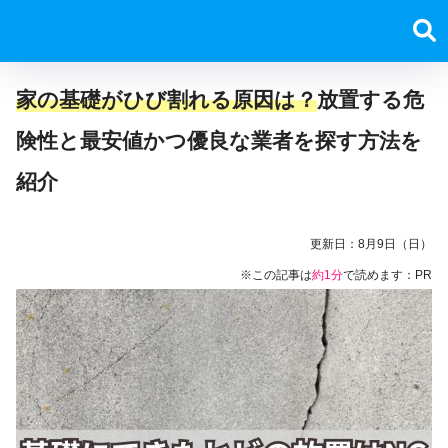
家の基礎がひび割れる原因は？
放置する危
険性と
最安値かつ優良な業者を探す方法を
紹介
更新日：
8月9日（日）
※この記事は
約1分
で読めます：PR