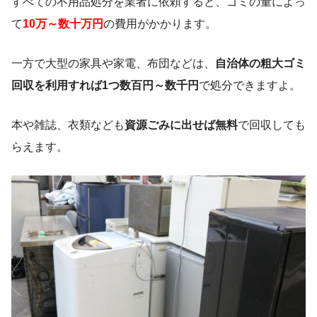
すべての不用品処分を業者に依頼すると、ゴミの量によっ
て
10万～数十万円
の費用がかかります。
一方で大型の家具や家電、布団などは、
自治体の粗大ゴミ
回収を利用すれば1つ数百円～数千円
で処分できますよ。
本や雑誌、衣類なども
資源ごみに出せば無料
で回収しても
らえます。