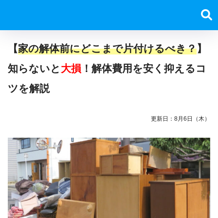
【
家の解体前にどこまで片付けるべき？
】
知らないと
大損
！解体費用を安く抑えるコ
ツを解説
更新日：
8月6日（木）